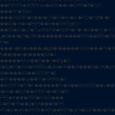
��T%�3Vizu�aV��h�EiV�8�^}
���SF � 2i/
���p�0��I� (��Ao�e`�Q�^㜑� �(
��e2� Ԗ�4���#��0i9񲦱5]@1-
��55�Lَ�z1�7ڢREȸT@�V[G�^�^�Z��:�+
˷�0��l��������9���� ��Й�6ݸ8�T#
�/
���=��a���u�g؝�����'�8sb�ְ�,�*6�M��򕵒Qw��T,%03r���'��
%��(��c�)����ȘZ�:/
�����&Pco��T��~�И'g�7-
(�Ȉg��3\H�N9Ҥy�xRt�rN��/F���G�LY8�g
旜�i���KQ��fDT/W*�}
�91����cp��V\�G!N]c�0
�$!"A��C������%.�H��B(D[��u��
l�dv�r�[vZ��IO�x��
�#����k;���
O��.��q�3H���f�"
Y�Js�ʁ�BF;6�W���,g�Ip)V��c�