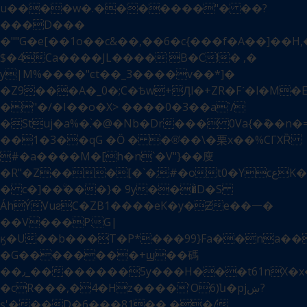
u����w�.�������"� ��?
���D���
�""G�e[��1o��c&��,��6�c{���f�A��]��
$�4۫Ca����JL���� B�C!� ,�
y|M%����"ͼt��_3����v��*]�
�Z9���A�_0�;C�Ѣw+Ӆl�+ZR�Fʹ�l�M
�"�/�I��o�X> ����0�3��a`/
�Stuj�a%�.֙�@�Nb�Dr��� 0Va{�݇��
��1�3��qG �Ӧ � �®҅��\�栗x��%CГXȐ
#�a����M�[h�n`�V"}��廋
�R"�Z���[�`�;#�ot0�YcعK�c!)���8"q�x I>s0G��������|
� c�]��ۨ���}� 9y���̀D�S
ÁhÝVuƨC�ZB1����eK�y�Ƶe��㇐�
��V���P:G|
ӄ�U��b���T�P*���99}Fa��na��I��$�O6��<��"��
�G��������+ϣ��碼
��٫_��������5y���H���t61nX�x��NgNy������:9Q���G�w��d����;ZIXmм�ү7�_�d,���u��״����
�cR���,�4�Hz����'O6)ն�pjښ?
ș'���D�6���81�� ��/