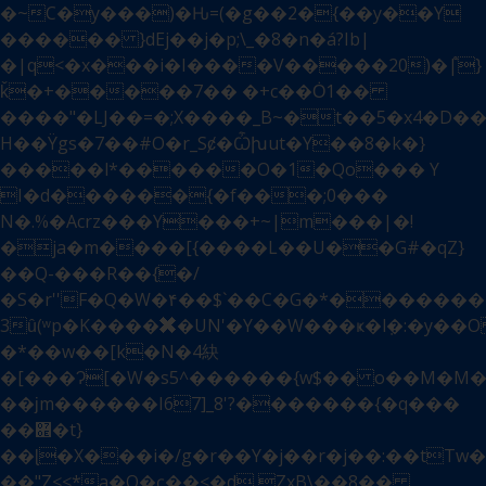
�~C�y���)�Ԋ=(�g��2�{��y��Y
������ }dEj��j�p;\_�8�n�á?Ib|
�|q<�x���i�I����V�����20)�|֩}
ǩ�+�����7�� �+c��Ȯ1��
����"�LJ��=�;X����_B~�t��5�x4�D��
H��Ÿgs�7��#O�r_Sȼ�Ѽխut�Y��8�k�}
�����l*������O�1�Qo��� Y
I�d������{�f���;0���
N�.%�Acrz���Y���+~|m���|�!
�ja�m����[{����L��U��G#�qZ}
��Q-���R��{�/
�S�r''F�Q�W�۴��$`��C�G�*�������
3ȗ(ʷp�K����✖�UN'�Y��W���ҝ�lܼ�:�y��
�*��w��[k�N�4䊽
�[���Ɂ[�W�s5^������{w$�� o��M�M�g�׺�����c\
��ϳm������I67]_8'?�������{�q���
��܎�t}
��ɭ�X���i�/g�r��Y�j��r�j��:��tTw
�
��"Z<<*a�Q�ҁ��<�d ZxB\��8��