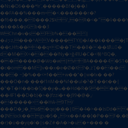
�Ns�D6���*!r`,�����Bf�J��.!
��FA��%���m=�<.������r�?
�f6���,�0���2$k/_�R�<�״�ѷ���Y�e!/
�k��&�pGb��3
WChn�v�s�Fb%��� |
�Ԁ⡲z,���^AV����TYܻX)�ʎ��k����JT�#��
��t,Hfɪ����q+D��T��8���㹕ඹ�
d�M�X<����!Ny�>ĝ4ߔU�C�<췎^BQ�,
������@�Ѡo�ѭ|v8A����4�S1�
�c�om��MJv��x�e�Ø�K?�,z`[����c
��� ~]�%��<+f��+w��ֵ"�|w�!x� ��?
���O�n� ���!1nM��%f��uI�?�T��t��|
�"�T�H��b�5]��y�ߎ��Hd�R�S������7��{��O��F�
��4F1��D�b)�>�)fzzi�+�jٸ�@�99
������> ��Hŵ-9T/
���D�ڙ�_a$�qej���|0�4�>��)sDd��W�.'�I<��s���L�k�|
�]Nock��gu�ۅ�5>x��A��]�P��F�,�8�����8Ko�"|
�r)�ϋ��yq�ݳ�|s�Z#�A�>�u�+��� �