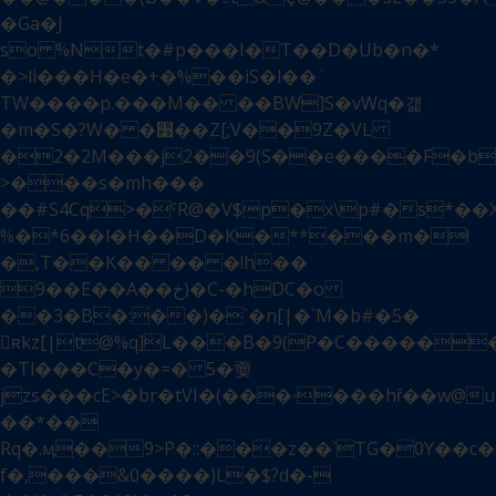
�Ga�J
so %Nt�#p���I�T��D�Ub�n�*
�>li���H�e�+�%��iS�l
��¨
TW����p.���M�� ��BW]S�vWq�걡
�m�S�?W� �׹��Z[;V��9Z�VL
�2�2M���j2�ׄ�9(S��e����F�b
>���s�mh���
��#S4Cq>�ˁR@�V$p�x\p#�s*�ֹ
%�*6��l�H��D�K�**���m�!
�,T��K�� �� �!h��
9��E��A��ڂ)�C-�hDC�o
��3�B�:��)�`�n[|�`M�b#�5�
򰜡ʀkz[|t@%q]L���B�9(P�C�����
�Tl���C�y�=� 5�嫑
jzs���cE>�br�tVI�(���ۥ���hȓ��w@uPi
��*��
Rq�.ӎ��9>P�::���z��`TG�0Y��c�
f�,���&0����)L�$?d�-