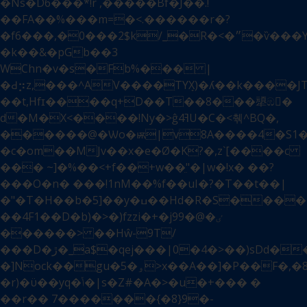
�Ns�D6���*!r`,�����Bf�J��.!
��FA��%���m=�<.������r�?
�f6���,�0���2$k/_�R�<�״�ѷ���Y�e!/
�k��&�pGb��3
WChn�v�s�Fb%��� |
�Ԁ⡲z,���^AV����TYܻX)�ʎ��k����JT�#��
��t,Hfɪ����q+D��T��8���㹕ඹ�
d�M�X<����!Ny�>ĝ4ߔU�C�<췎^BQ�,
������@�Ѡo�ѭ|v8A����4�S1�
�c�om��MJv��x�e�Ø�K?�,z`[����c
��� ~]�%��<+f��+w��ֵ"�|w�!x� ��?
���O�n� ���!1nM��%f��uI�?�T��t��|
�"�T�H��b�5]��y�ߎ��Hd�R�S������7��{��O��F�
��4F1��D�b)�>�)fzzi�+�jٸ�@�99
������> ��Hŵ-9T/
���D�ڙ�_a$�qej���|0�4�>��)sDd��W�.'�I<��s���L�k�|
�]Nock��gu�ۅ�5>x��A��]�P��F�,�8�����8Ko�"|
�r)�ϋ��yq�ݳ�|s�Z#�A�>�u�+��� �
��r�� 7�������{�8}9�-