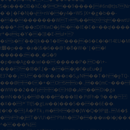
5�s���OB�XČc�9O��9����J#6n@t)s?
�`�|�F�ǋ�ҷ=nV��y4�=W5ܼ )X+�g�b��-
����������WT>%��ʐq��wtU7:
���*-[��zD(FKwD�J/��IE�E�=��q!����
r*�eq:�Ƴ��頂�E-u!+?
�ss�'ؒ��0Jk��1�8���j�6�Ԑ�l�!14EU�M�g�CM�܋�
t׽�p��~�a�)&�6��@1�݃8�W�־|��!
�����z��_�G�9
�p�w�Ag��:wI��:�݈����P�.O�\+-
���?�l8�F,[�~���j�f�uEu�jJ
E3ۊ��7U ��R��ڊ��o�SېN!��T�h�ջTQ-
���@�t�+� O5o�.܉��[mC~����w�2��
�WW��2��Fp�tH@�ڊk��Di�ga
�mN��Sۆ�@�i�����坦�:PdFh� 9�.��
�X��I*`T![5�gLw��)���5����6E��.
(�t�`�|Ȧ�PTkۊm�H�@�]W�Q�9P퍮؎\6�$
�nh�jT�VU\�"PMh�7����w�l�J��:
^����%}