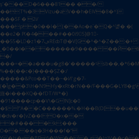
ș'���D�6���81�� ��/
��T%�3Vizu�aV��h�EiV�8�^}
���SF � 2i/
���p�0��I� (��Ao�e`�Q�^㜑� �(
��e2� Ԗ�4���#��0i9񲦱5]@1-
��55�Lَ�z1�7ڢREȸT@�V[G�^�^�Z��:�+
˷�0��l��������9���� ��Й�6ݸ8�T#
�/
���=��a���u�g؝�����'�8sb�ְ�,�*6�M��򕵒Qw��T,%03r���'��
%��(��c�)����ȘZ�:/
�����&Pco��T��~�И'g�7-
(�Ȉg��3\H�N9Ҥy�xRt�rN��/F���G�LY8�g
旜�i���KQ��fDT/W*�}
�91����cp��V\�G!N]c�0
�$!"A��C������%.�H��B(D[��u��
l�dv�r�[vZ��IO�x��
�#����k;���
O��.��q�3H���f�"
Y�Js�ʁ�BF;6�W���,g�Ip)V��c�