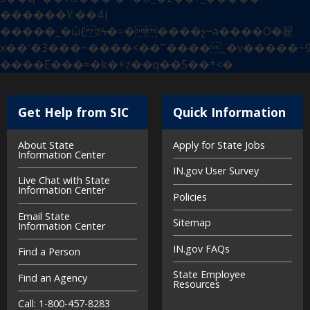
������Y:��4|
�����_�ώ{zϟ�=�����չ~a����O�翟
x��'�3���~����<��՟����_�v�����~
����E���=�k�+z��q��5��*<�
Get Help from SIC
Quick Information
Footer
About State
Apply for State Jobs
Information Center
IN.gov User Survey
Live Chat with State
Information Center
Policies
Email State
Sitemap
Information Center
IN.gov FAQs
Find a Person
State Employee
Find an Agency
Resources
Call: 1-800-457-8283