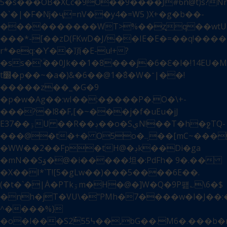
5�s���OB�XČc�9O��9����J#6n@t)s?
�`�|�F�ǋ�ҷ=nV��y4�=W5ܼ )X+�g�b��-
����������WT>%��ʐq��wtU7:
���*-[��zD(FKwD�J/��IE�E�=��q!����
r*�eq:�Ƴ��頂�E-u!+?
�ss�'ؒ��0Jk��1�8���j�6�Ԑ�l�!14EU�M�g�CM�܋�
t׽�p��~�a�)&�6��@1�݃8�W�־|��!
�����z��_�G�9
�p�w�Ag��:wI��:�݈����P�.O�\+-
���?�l8�F,[�~���j�f�uEu�jJ
E3ۊ��7U ��R��ڊ��o�SېN!��T�h�ջTQ-
���@�t�+� O5o�.܉��[mC~����w�2��
�WW��2��Fp�tH@�ڊk��Di�ga
�mN��Sۆ�@�i�����坦�:PdFh� 9�.��
�X��I*`T![5�gLw��)���5����6E��.
(�t�`�|Ȧ�PTkۊm�H�@�]W�Q�9P퍮؎\6�$
�nh�jT�VU\�"PMh�7����w�l�J��:
^����%}
�o�l���S2ُ߆55��,bG��.M6�.���b�mۣ����dגw��A�\�U�ᝃjٵ��Q,�w�H��m�PLh?