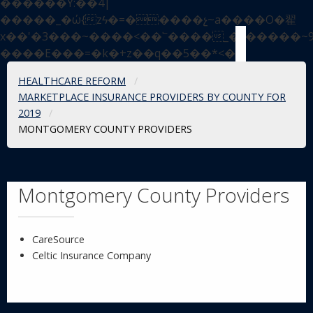
������Y:��4|
�����_�ώ{zϟ�=�����չ~a����O�翟
x��'�3���~����<��՟����_�v�����~
����E���=�k�+z��q��5��*<�
Breadcrumbs
HEALTHCARE REFORM
MARKETPLACE INSURANCE PROVIDERS BY COUNTY FOR
2019
CURRENT:
MONTGOMERY COUNTY PROVIDERS
Montgomery County Providers
CareSource
Celtic Insurance Company