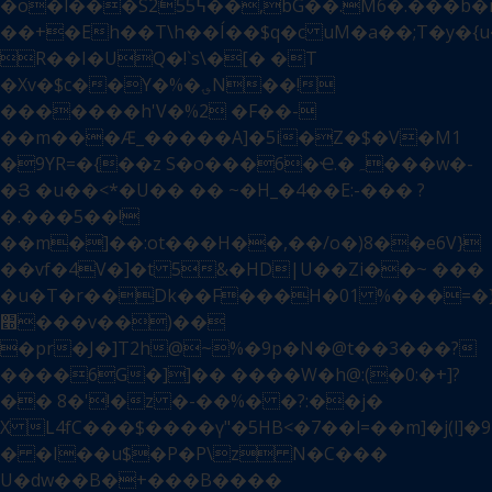
�o�l���S2ُ߆55��,bG��.M6�.���b�mۣ����dגw��A�\�U�ᝃjٵ��Q,�w�H��m�PLh?
��+�Eh��T\h��Í��$q�c uM�a��;T�y�{u�
R��I�UQ�!`s\�[� �T
�Xv�$c��Y�%�؈N��!
�������h'V�%2 �F��-
��m���Ӕ_�����A]�5i�Z�$�V�M1
�9YR=�{��z S�o���6�Ҽ.�ہ���w�-
�Յ �u��<*�U�� �� ~�H_�4��E:-��� ?
�.���5��!
��m�]��:ot���H��,��/o�)8��e6V}
��vf�4V�]�t 5&�HD|U��Zi��~ ���
�u�T�r��Dk��F���H�01 %���=�
׭���v��)��
�pr�J�]T2h@~%�9p�N�@t��3���?
����6G�]]�� ����W�h@:(�0:�+]?
�� 8�'!�z �-��%� �?:��j�
X L4fC���$����ү"�5HB<�7��l=��m]�j(l]�
� �I��u$�P�P\z N�C���
U�dw��B�+���B����