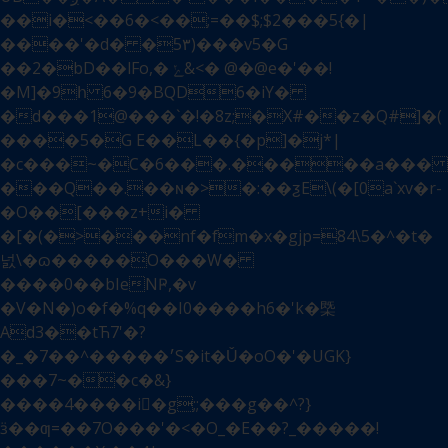
��i�<��6�<��;=��$;$2���5{�|
����'�d� �5٣)���v5�G
��2�bD��lFo,� ݺ&<� @�@e�'��!
�M]�9հ 6�9�BQD6�iY�
�d���1@���`�!�8z;�X#��z�Q#]�(
����5�G E��L��{�p]�j*|
�c���~�C�6���.�����a���
���Q��.��ɴ�>�:��ƺE\(�[0a`xv�r-
�O��[���z+i�
�[�(�>���nf�fm�x�gjp=84\5�^�t�
넔\�ɷ�����O���W�
����0��bIeNҎ,�v
�V�N�)o�f�%q��I0����h6�'k�㮣
Ad3��tЋ7'�?
�_�7��^�����׳S�it�Ǔ�oO�'�UGK}
���7~��c�&}
����4����i򯷯�g;;���g��^?}
ӟ��ƣ=��7O���'�<�O_�E��?_�����!