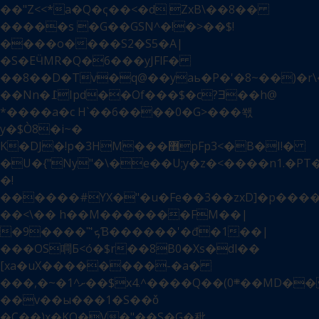
��"Z<<*a�Q�ҁ��<�d ZxB\��8��
�����s �G��GSN^�!�>��$!
����o����S2�S5�A|
�S�EӴMR�Q�6���yJFlF�
��8��D�Tv�q@��yaь�P�'�8~��)�r\
��Nn�߁Ipd��Of���$�c?Ǝ��h@
*����a�c H`��6����0�G>���쐓
y�$Ò8�i~�
K�DJ�!p�3HM���޻pFp3<�B�I!�
�U�{"Ny"�\�e��U;y�z�<����n1.�PТ�
�!
������#YX�"�u�Fe��3��zxD]�p����
��<\�� h��M�������FM��|
�9����"̏'ܟƁ������'�đ�1��|
���OS
㗿Б<ó�$r��8B0�Xs�dl��
[xa�uX��������-�a�
���,�~�1^ށ��$x4.^����Q��(܍0��MD���x��QWU�i9��]�ut��}RO���RCӨ�6�,��L���6�\�-8����Z�p���%��f�
��v��ы���1�S��ǒ
�C��)x�KQ�V�"��S�G�秕