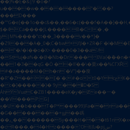
��)%�E�&|9`�o�?
u����w�.�������"� ��?
���D���
�""G�e[��1o��c&��,��6�c{���f�A��]��
$�4۫Ca����JL���� B�C!� ,�
y|M%����"ͼt��_3����v��*]�
�Z9���A�_0�;C�Ѣw+Ӆl�+ZR�Fʹ�l�M
�"�/�I��o�X> ����0�3��a`/
�Stuj�a%�.֙�@�Nb�Dr��� 0Va{�݇��
��1�3��qG �Ӧ � �®҅��\�栗x��%CГXȐ
#�a����M�[h�n`�V"}��廋
�R"�Z���[�`�;#�ot0�YcعK�c!)���8"q�x I>s0G��������|
� c�]��ۨ���}� 9y���̀D�S
ÁhÝVuƨC�ZB1����eK�y�Ƶe��㇐�
��V���P:G|
ӄ�U��b���T�P*���99}Fa��na��I��$�O6��<��"��
�G��������+ϣ��碼
��٫_��������5y���H���t61nX�x��NgNy������:9Q���G�w��d����;ZIXmм�ү7�_�d,���u��״����
�cR���,�4�Hz����'O6)ն�pjښ?