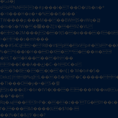
�Ga�J
so %Nt�#p���I�T��D�Ub�n�*
�>li���H�e�+�%��iS�l
��¨
TW����p.���M�� ��BW]S�vWq�걡
�m�S�?W� �׹��Z[;V��9Z�VL
�2�2M���j2�ׄ�9(S��e����F�b
>���s�mh���
��#S4Cq>�ˁR@�V$p�x\p#�s*�ֹ
%�*6��l�H��D�K�**���m�!
�,T��K�� �� �!h��
9��E��A��ڂ)�C-�hDC�o
��3�B�:��)�`�n[|�`M�b#�5�
򰜡ʀkz[|t@%q]L���B�9(P�C�����
�Tl���C�y�=� 5�嫑
jzs���cE>�br�tVI�(���ۥ���hȓ��w@uPi
��*��
Rq�.ӎ��9>P�::���z��`TG�0Y��c�
f�,���&0����)L�$?d�-
��)%�E�&|9`�o�?