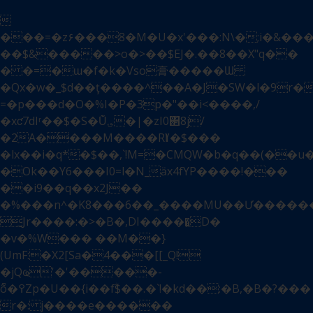

Sidebar
���=�z۶���8�M�U�x'���:N\�;i�&���
��$&�����>о�>��$EJ�.��8��X"q��
� �=�ɯ�f�k�Vso膏�����Ɯ
�Qx�w�_$d��ţ����^��A�J�SW�l�9r�
=�p���d�O�%I�P�3p�"��i<����,/
�xƈ7dIʳ��$�S�U͊؈�|�zI0΂8j/
�2A����M����RӀߌ�$���
�lx��i�q*�$��,`!M=�CMQW�b�q��(��
�Ok��Y6���I0=l�N_ӓx4fYP����!���
��i9��q��x2J��
�%���n^�K8���6��_����MU��Ư������JU
̪Jr����:�>�B�,DI�����͍D�
�v�%W��� ��M��}
(UmF:�X2[Sa�4���[[_Q!
�jQҩ'�'�����-
ȭ�߉Zp�U��{i��fؓ$��.�`!�kd��:�Β,�B�?���
r�: j����e������