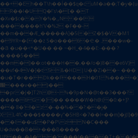
��+�Eh��T\h��Í��$q�c uM�a��;T�y�{u�
R��I�UQ�!`s\�[� �T
�Xv�$c��Y�%�؈N��!
�������h'V�%2 �F��-
��m���Ӕ_�����A]�5i�Z�$�V�M1
�9YR=�{��z S�o���6�Ҽ.�ہ���w�-
�Յ �u��<*�U�� �� ~�H_�4��E:-��� ?
�.���5��!
��m�]��:ot���H��,��/o�)8��e6V}
��vf�4V�]�t 5&�HD|U��Zi��~ ���
�u�T�r��Dk��F���H�01 %���=�
׭���v��)��
�pr�J�]T2h@~%�9p�N�@t��3���?
����6G�]]�� ����W�h@:(�0:�+]?
�� 8�'!�z �-��%� �?:��j�
X L4fC���$����ү"�5HB<�7��l=��m]�j(l]�
� �I��u$�P�P\z N�C���
U�dw��B�+���B����
UB��ږ�A� �'���l����T+��)��Ð�