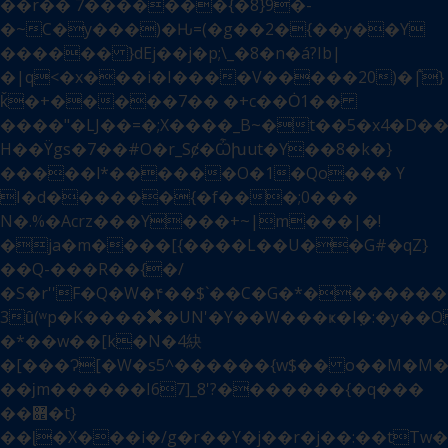
��r�� 7�������{�8}9�-
�~C�y���)�Ԋ=(�g��2�{��y��Y
������ }dEj��j�p;\_�8�n�á?Ib|
�|q<�x���i�I����V�����20)�|֩}
ǩ�+�����7�� �+c��Ȯ1��
����"�LJ��=�;X����_B~�t��5�x4�D��
H��Ÿgs�7��#O�r_Sȼ�Ѽխut�Y��8�k�}
�����l*������O�1�Qo��� Y
I�d������{�f���;0���
N�.%�Acrz���Y���+~|m���|�!
�ja�m����[{����L��U��G#�qZ}
��Q-���R��{�/
�S�r''F�Q�W�۴��$`��C�G�*�������
3ȗ(ʷp�K����✖�UN'�Y��W���ҝ�lܼ�:�y��
�*��w��[k�N�4䊽
�[���Ɂ[�W�s5^������{w$�� o��M�M�g�׺�����c\
��ϳm������I67]_8'?�������{�q���
��܎�t}
��ɭ�X���i�/g�r��Y�j��r�j��:��tTw
�