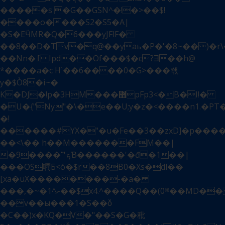
�����s �G��GSN^�!�>��$!
����o����S2�S5�A|
�S�EӴMR�Q�6���yJFlF�
��8��D�Tv�q@��yaь�P�'�8~��)�r\
��Nn�߁Ipd��Of���$�c?Ǝ��h@
*����a�c H`��6����0�G>���쐓
y�$Ò8�i~�
K�DJ�!p�3HM���޻pFp3<�B�I!�
�U�{"Ny"�\�e��U;y�z�<����n1.�PТ�
�!
������#YX�"�u�Fe��3��zxD]�p����
��<\�� h��M�������FM��|
�9����"̏'ܟƁ������'�đ�1��|
���OS
㗿Б<ó�$r��8B0�Xs�dl��
[xa�uX��������-�a�
���,�~�1^ށ��$x4.^����Q��(܍0��MD���x��QWU�i9��]�ut��}RO���RCӨ�6�,��L���6�\�-8����Z�p���%��f�
��v��ы���1�S��ǒ
�C��)x�KQ�V�"��S�G�秕