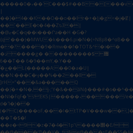
�����0�ޑ��`C���$#��B�[���v��Me��s��u5W�5O7<��R�h:}6Ś
|
��]�4�:�K��O��o��lr�+�Jj�g<�j�Ɇ|
��`��E�t�4��Zԏ3�|
�@ޏ�C�q��i���Րa��H �G�?
{q'���)�MWU�k���6.pi�N�(=N8p8�^ɑB��
��?����9�Rmw��f�TOT&^�i��
�ڌ����g� ���������$޿
��6T�� 6�9��mY,�.Y��
ۢ�چ��L{�����A:��0�a�U|
��N:���C�ӌ��%��2��8 �
]rH="���&a�����Q
��)ۢ�+�N�,�j-;'Y�&��ăNф���#�ƽ��^
�Nǀ�FqF�¹/E
Kޑ�����|5�����/e�4'�8�
d�ߣ�J��
(�PC(����oF,���I�tTP�V���w��,]�
��T�$�!
��e�<9�z�7�4�1p'\����΢�E/
��@���(B��V�܅t&ҿ@���sE��S5�A