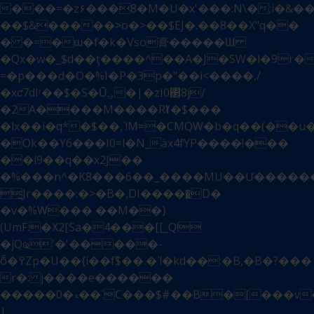
���=�z۶���8�M�U�x'���:N\�;i�&��
��$&�����>о�>��$EJ�.��8��X"q��
� �=�ɯ�f�k�Vso膏�����Ɯ
�Qx�w�_$d��ţ����^��A�J�SW�l�9r�
=�p���d�O�%I�P�3p�"��i<����,/
�xƈ7dIʳ��$�S�U͊؈�|�zI0΂8j/
�2A����M����RӀߌ�$���
�lx��i�q*�$��,`!M=�CMQW�b�q��(��
�Ok��Y6���I0=l�N_ӓx4fYP����!���
��i9��q��x2J��
�%���n^�K8���6��_����MU��Ư������JU
̪Jr����:�>�B�,DI�����͍D�
�v�%W��� ��M��}
(UmF:�X2[Sa�4���[[_Q!
�jQҩ'�'�����-
ȭ�߉Zp�U��{i��fؓ$��.�`!�kd��:�Β,�B�?���
r�: j����e������
�����0�ޑ��`C���$#��B�[���v��Me��s��u5W�5O7<��R�h:}6Ś
|