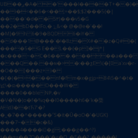
UB��ږ�A� �'���l����T+��)��Ð�
��i�<��6�<��;=��$;$2���5{�|
����'�d� �5٣)���v5�G
��2�bD��lFo,� ݺ&<� @�@e�'��!
�M]�9հ 6�9�BQD6�iY�
�d���1@���`�!�8z;�X#��z�Q#]�(
����5�G E��L��{�p]�j*|
�c���~�C�6���.�����a���
���Q��.��ɴ�>�:��ƺE\(�[0a`xv�r-
�O��[���z+i�
�[�(�>���nf�fm�x�gjp=84\5�^�t�
넔\�ɷ�����O���W�
����0��bIeNҎ,�v
�V�N�)o�f�%q��I0����h6�'k�㮣
Ad3��tЋ7'�?
�_�7��^�����׳S�it�Ǔ�oO�'�UGK}
���7~��c�&}
����4����i򯷯�g;;���g��^?}
ӟ��ƣ=��7O���'�<�O_�E��?_�����!