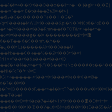
��]�4�:�K��O��o��lr�+�Jj�g<�j�Ɇ|
��`��E�t�4��Zԏ3�|
�@ޏ�C�q��i���Րa��H �G�?
{q'���)�MWU�k���6.pi�N�(=N8p8�^ɑB��
��?����9�Rmw��f�TOT&^�i��
�ڌ����g� ���������$޿
��6T�� 6�9��mY,�.Y��
ۢ�چ��L{�����A:��0�a�U|
��N:���C�ӌ��%��2��8 �
]rH="���&a�����Q
��)ۢ�+�N�,�j-;'Y�&��ăNф���#�ƽ��^
�Nǀ�FqF�¹/E
Kޑ�����|5�����/e�4'�8�
d�ߣ�J��
(�PC(����oF,���I�tTP�V���w��,]�
��T�$�!
��e�<9�z�7�4�1p'\����΢�E/
��@���(B��V�܅t&ҿ@���sE��S5�A